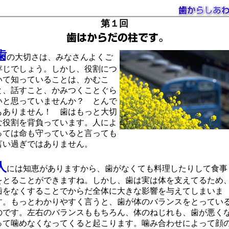
第１回
歯
の大切さは、みなさんよくご
存じでしょう。しかし、役割につ
いて知っていることは、かむこ
と、話すこと、かみつくことぐら
いと思っていませんか？ とんで
もありません！ 歯はもっと大切
な役割を背負っています。人によ
っては命も守っていると言っても
言い過ぎではありません。
人
には知恵がありますから、歯がなくても料理したりして食事
をとることができますね。しかし、歯は実は体を支えてるため
歯をなくすることでからだ全体に大きな影響を与えてしまいま
す。もっとわかりやすく言うと、歯が体のバランスをとってい
のです。左右のバランスももちろん、体のねじれも、歯が悪く
って噛めなくなってくると起こります。噛み合わせによって顔