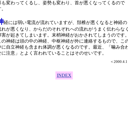
形も変わってくるし、姿勢も変わり、首が悪くなってくるので
す。
神
経には弱い電流が流れていますが、頚椎が悪くなると神経の
流れが悪くなり、からだのそれぞれへの流れがうまく伝わらな
障害が起きてしまいます。末梢神経がおかされてしまうのです
この神経は頭の中の神経、中枢神経が外に連絡するもので、こ
中に自立神経も含まれ体調が悪くなるのです。最近、「噛み合
せに注意」とよく言われていることはそのせいです。
＜2000.4.
INDEX