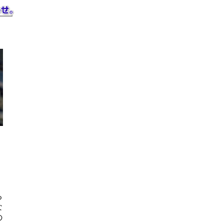
、
る
な
の